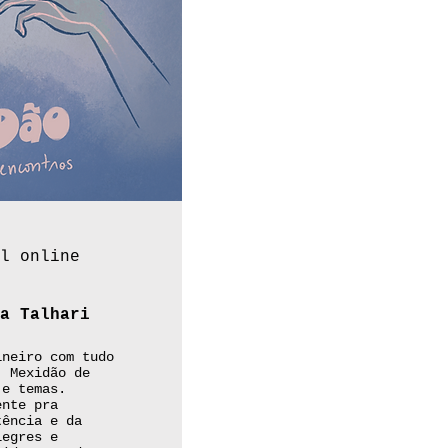
l online
a Talhari
ineiro com tudo
. Mexidão de
 e temas.
ente pra
tência e da
legres e