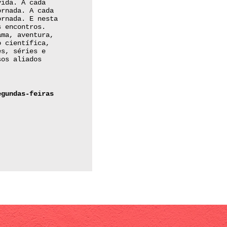
vida. A cada
ornada. A cada
ornada. E nesta
s encontros.
ama, aventura,
o científica,
es, séries e
sos aliados
egundas-feiras