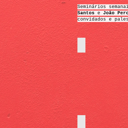
Seminários semana
Santos
e
João Per
convidados e pale
João Pentagna
Mariana Lacerda