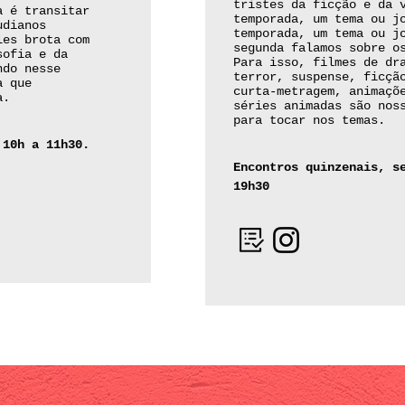
tristes da ficção e da 
a é transitar
temporada, um tema ou j
udianos
temporada, um tema ou j
les brota com
segunda falamos sobre o
sofia e da
Para isso, filmes de dr
ndo nesse
terror, suspense, ficçã
a que
curta-metragem, animaçõ
a.
séries animadas são nos
para tocar nos temas.
 10h
a 11h30.
Encontros quinzenais, s
19h30