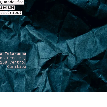
 Quando foi
ciedade
ntitários?
a Telaranha
no Pereira,
269 Centro,
Curitiba