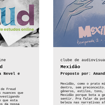
ine
clube de audiovisua
d
Mexidão
a Nevel e
Proposto por: Amand
Mexidão, como o prato m
dentro, sem preconceito
 de Freud
gêneros, estilos, tons,
s nuances que
Mexidão porque bota a g
nvestigando
sentir. Pra falar da po
m que esta
beleza nas narrativas a
es da nossa