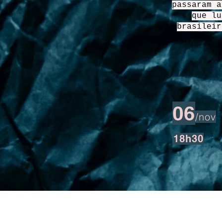
passaram a
que lu
brasileir
06
/nov
18h30