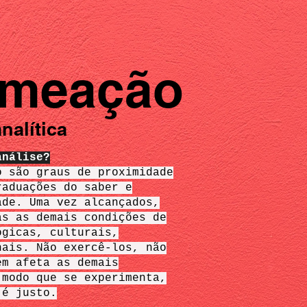
imeação
nalítica
análise?
o são graus de proximidade
raduações do saber e
ade. Uma vez alcançados,
as as demais condições de
ógicas, culturais,
nais. Não exercê-los, não
ém afeta as demais
 modo que se experimenta,
 é justo.