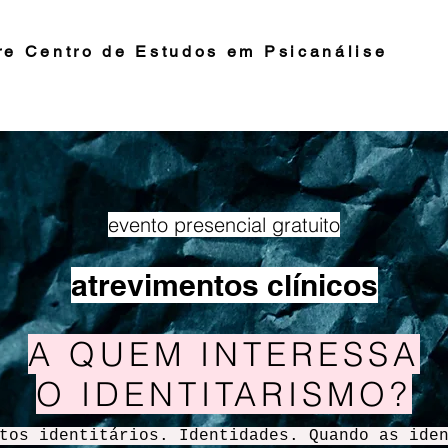
re Centro de Estudos em Psicanálise
evento presencial gratuito
atrevimentos clínicos
A QUEM INTERESSA
O IDENTITARISMO?
tos identitários. Identidades. Quando as ide