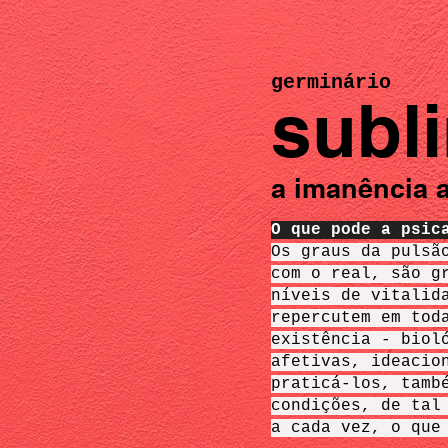
germinário
subl
a imanência a
O que pode a psic
Os graus da pulsã
com o real, são g
níveis de vitalid
repercutem em tod
existência - biol
afetivas, ideacio
praticá-los, tamb
condições, de tal
a cada vez, o que