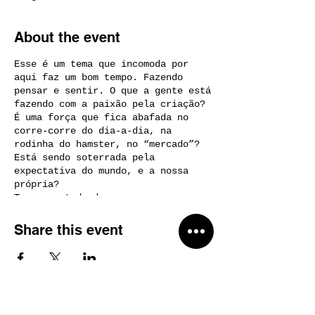
About the event
Esse é um tema que incomoda por
aqui faz um bom tempo. Fazendo
pensar e sentir. O que a gente está
fazendo com a paixão pela criação?
É uma força que fica abafada no
corre-corre do dia-a-dia, na
rodinha do hamster, no “mercado”?
Está sendo soterrada pela
expectativa do mundo, e a nossa
própria?
Temos vontade de conversar com
outras pessoas e perspectivas sobre
este tema. Falar sobre esses
Share this event
entraves que a gente sente no
corpo, as angústias, ansiedades,
bloqueios, o “não sou bom/boa o
suficiente”, o quanto a gente pode
se sentir vendido ou sem conseguir
fechar a conta no fim do mês… a